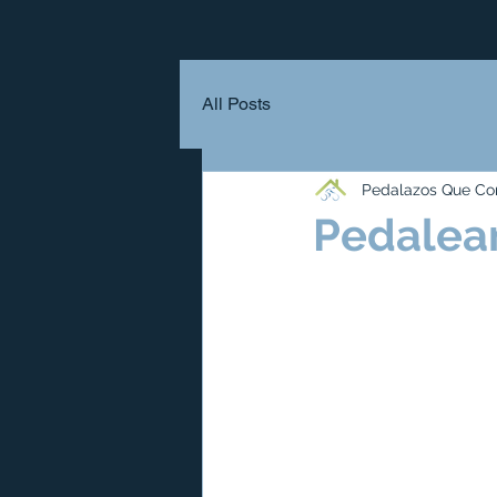
All Posts
Pedalazos Que Co
Pedalean