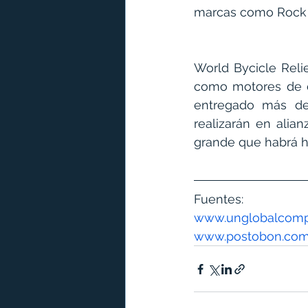
marcas como Rock 
World Bycicle Relie
como motores de d
entregado más de 
realizarán en alia
grande que habrá h
Fuentes:
www.unglobalcomp
www.postobon.co