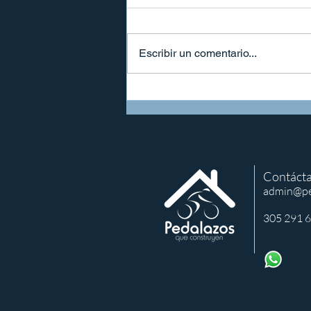
Escribir un comentario...
Encuentro de Pedalazos y
voluntarios con un
propósito: construir con el
corazón
Contácta
admin@pe
305 291 