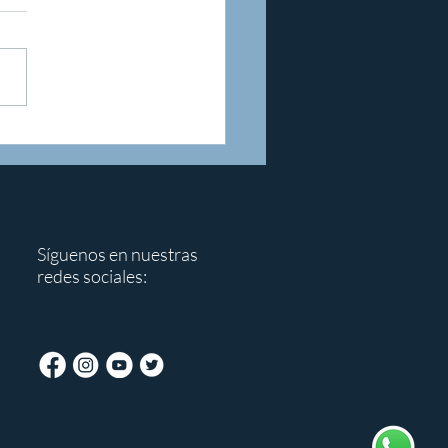
luz de esperanza en el
de las Velitas: #214
Síguenos en nuestras
redes sociales: