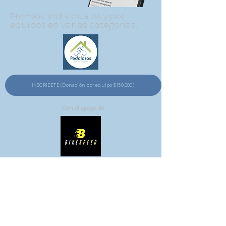
Premios individuales y por
equipos en varias categorías.
INSCRÍBETE (Donación por equipo $150.000)
Con el apoyo de