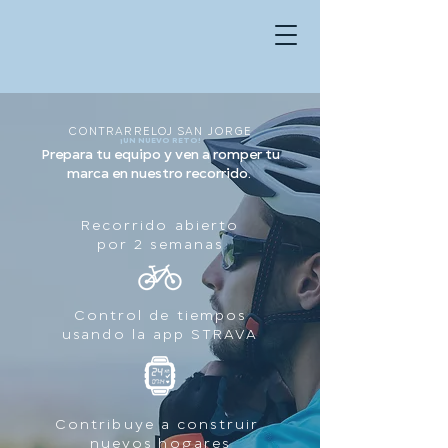
CONTRARRELOJ SAN JORGE
¡UN NUEVO RETO!
Prepara tu equipo y ven a romper tu
marca en nuestro recorrido.
Recorrido abierto
por 2 semanas
Control de tiempos
usando la app STRAVA
Contribuye a construir
nuevos hogares