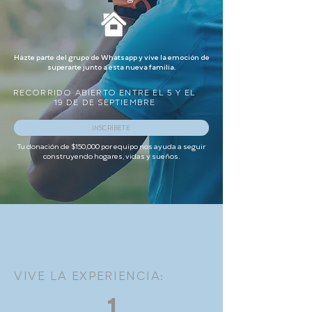
Házte parte del grupo de Whatsapp y vive la emoción de
superarte junto a esta nueva familia.
RECORRIDO ABIERTO ENTRE EL 5 Y EL
19 DE DE SEPTIEMBRE
INSCRÍBETE
Tu donación de $150,000 por equipo nos ayuda a seguir
construyendo hogares, vidas y sueños.
VIVE LA EXPERIENCIA:
1