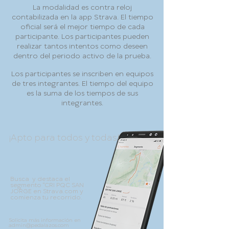
La modalidad es contra reloj
contabilizada en la app Strava. El tiempo
oficial será el mejor tiempo de cada
participante. Los participantes pueden
realizar tantos intentos como deseen
dentro del periodo activo de la prueba.
Los participantes se inscriben en equipos
de tres integrantes. El tiempo del equipo
es la suma de los tiempos de sus
integrantes.
¡Apto para todos y todas!
Busca y destaca el
segmento "CRI PQC SAN
JORGE
en Strava.com y
comienza tu recorrido.
Solicita más información en
admin@pedalazos.com